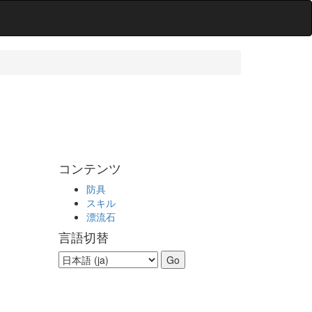
コンテンツ
防具
スキル
漂流石
言語切替