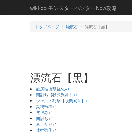
wiki-db モンスターハンターNow攻略
トップページ
漂流石
漂流石【黒】
漂流石【黒】
龍属性攻撃強化+1
闇討ち【状態異常】+1
ジャスト巧撃【状態異常】+1
災禍転福+1
逆恨み+1
闇討ち+1
尻上がり+1
体幹強化+1